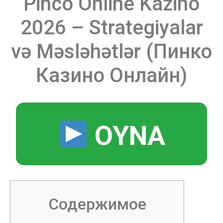
Pinco Online Kazino
2026 – Strategiyalar
və Məsləhətlər (Пинко
Казино Онлайн)
OYNA
Содержимое