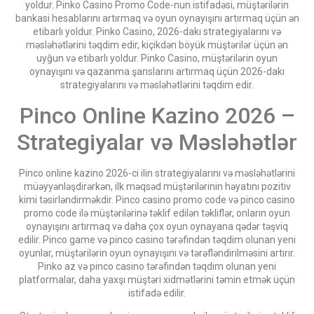
yoldur. Pinko Casino Promo Code-nun istifadəsi, müştərilərin
bankasi hesablarını artırmaq və oyun oynayışını artırmaq üçün ən
etibarlı yoldur. Pinko Casino, 2026-dakı strategiyalarını və
məsləhətlərini təqdim edir, kiçikdən böyük müştərilər üçün ən
uyğun və etibarlı yoldur. Pinko Casino, müştərilərin oyun
oynayışını və qazanma şanslarını artırmaq üçün 2026-dakı
strategiyalarını və məsləhətlərini təqdim edir.
Pinco Online Kazino 2026 –
Strategiyalar və Məsləhətlər
Pinco online kazino 2026-ci ilin strategiyalarını və məsləhətlərini
müəyyənləşdirərkən, ilk məqsəd müştərilərinin həyatını pozitiv
kimi təsirləndirməkdir. Pinco casino promo code və pinco casino
promo code ilə müştərilərinə təklif edilən təkliflər, onların oyun
oynayışını artırmaq və daha çox oyun oynayana qədər təşviq
edilir. Pinco game və pinco casino tərəfindən təqdim olunan yeni
oyunlar, müştərilərin oyun oynayışını və tərəfləndirilməsini artırır.
Pinko az və pinco casino tərəfindən təqdim olunan yeni
platformalar, daha yaxşı müştəri xidmətlərini təmin etmək üçün
istifadə edilir.