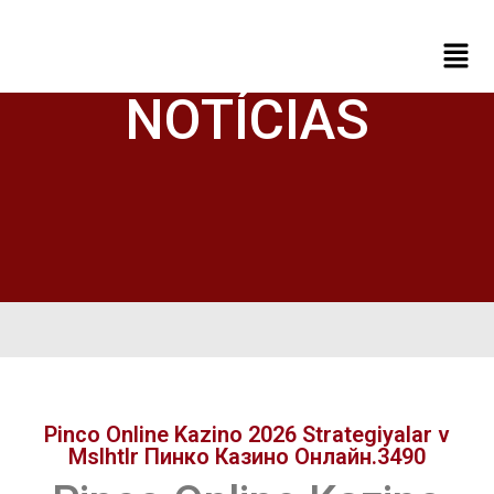
NOTÍCIAS
Pinco Online Kazino 2026 Strategiyalar v
Mslhtlr Пинко Казино Онлайн.3490