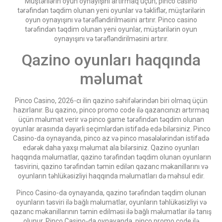
Müştərilərin oyun oynayışını artırmaq üçün, pinco casino
tərəfindən təqdim olunan yeni oyunlar və təkliflər, müştərilərin
oyun oynayışını və tərəfləndirilməsini artırır. Pinco casino
tərəfindən təqdim olunan yeni oyunlar, müştərilərin oyun
oynayışını və tərəfləndirilməsini artırır.
Qazino oyunları haqqında
məlumat
Pinco Casino, 2026-cı ilin qazino səhifələrindən biri olmaq üçün
hazırlanır. Bu qazino, pinco promo code ilə qazancınızı artırmaq
üçün məlumat verir və pinco game tərəfindən təqdim olunan
oyunlar arasında dəyərli seçimlərdən istifadə edə bilərsiniz. Pinco
Casino-da oynayanda, pinco az və pinco məsələlərindən istifadə
edərək daha yaxşı məlumat ala bilərsiniz. Qazino oyunları
haqqında məlumatlar, qazino tərəfindən təqdim olunan oyunların
təsvirini, qazino tərəfindən təmin edilən qazanc məkanillarını və
oyunların təhlükəsizliyi haqqında məlumatları də məhsul edir.
Pinco Casino-da oynayanda, qazino tərəfindən təqdim olunan
oyunların təsviri ilə bağlı məlumatlar, oyunların təhlükəsizliyi və
qazanc məkanillarının təmin edilməsi ilə bağlı məlumatlar ilə tanış
olunur. Pinco Casino-da oynayanda, pinco promo code ilə