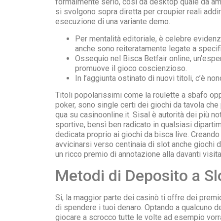
formalmente serio, così da desktop quale da amo
si svolgono sopra diretta per croupier reali addir
esecuzione di una variante demo.
Per mentalità editoriale, è celebre eviden
anche sono reiteratamente legate a specific
Ossequio nel Bisca Betfair online, un’espe
promuove il gioco coscienzioso.
In l’aggiunta ostinato di nuovi titoli, c’è
Titoli popolarissimi come la roulette a sbafo opp
poker, sono single certi dei giochi da tavola c
qua su casinoonline.it. Sisal è autorità dei più 
sportive, bensì ben radicato in qualsiasi diparti
dedicata proprio ai giochi da bisca live. Creando
avvicinarsi verso centinaia di slot anche giochi 
un ricco premio di annotazione alla davanti visita
Metodi di Deposito a Sl
Si, la maggior parte dei casinò ti offre dei prem
di spendere i tuoi denaro. Optando a qualcuno dei
giocare a scrocco tutte le volte ad esempio vorra