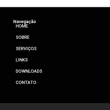
Navegação
HOME
SOBRE
SERVIÇOS
LINKS
DOWNLOADS
CONTATO