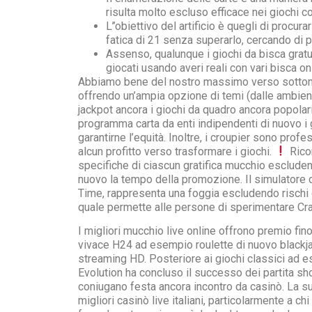
risulta molto escluso efficace nei giochi co
L’’obiettivo del artificio è quegli di procura
fatica di 21 senza superarlo, cercando di p
Assenso, qualunque i giochi da bisca gratu
giocati usando averi reali con vari bisca on
Abbiamo bene del nostro massimo verso sottomett
offrendo un’ampia opzione di temi (dalle ambient
jackpot ancora i giochi da quadro ancora popolari
programma carta da enti indipendenti di nuovo i g
garantirne l’equità. Inoltre, i croupier sono prof
alcun profitto verso trasformare i giochi.
Ricor
specifiche di ciascun gratifica mucchio escludendo
nuovo la tempo della promozione. Il simulatore
Time, rappresenta una foggia escludendo rischi de
quale permette alle persone di sperimentare Cr
I migliori mucchio live online offrono premio fin
vivace H24 ad esempio roulette di nuovo blackjack
streaming HD. Posteriore ai giochi classici ad e
Evolution ha concluso il successo dei partita s
coniugano festa ancora incontro da casinò. La s
migliori casinò live italiani, particolarmente a c