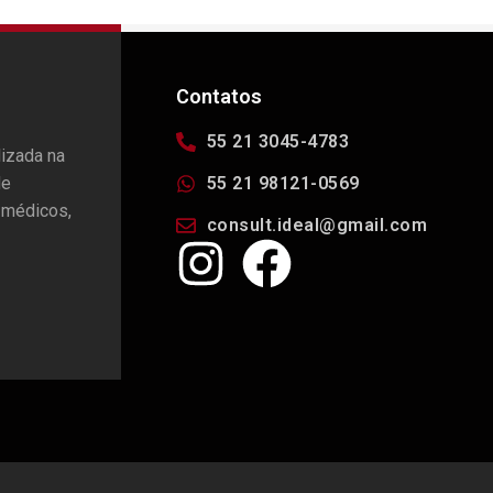
Contatos
55 21 3045-4783
lizada na
de
55 21 98121-0569
 médicos,
consult.ideal@gmail.com