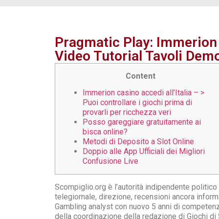
Pragmatic Play: Immerion c
Video Tutorial Tavoli Demo
Content
Immerion casino accedi all’Italia – >
Puoi controllare i giochi prima di
provarli per ricchezza veri
Posso gareggiare gratuitamente ai
bisca online?
Metodi di Deposito a Slot Online
Doppio alle App Ufficiali dei Migliori
Confusione Live
Scompiglio.org è l’autorità indipendente politico 
telegiornale, direzione, recensioni ancora informa
Gambling analyst con nuovo 5 anni di competenza
della coordinazione della redazione di Giochi di