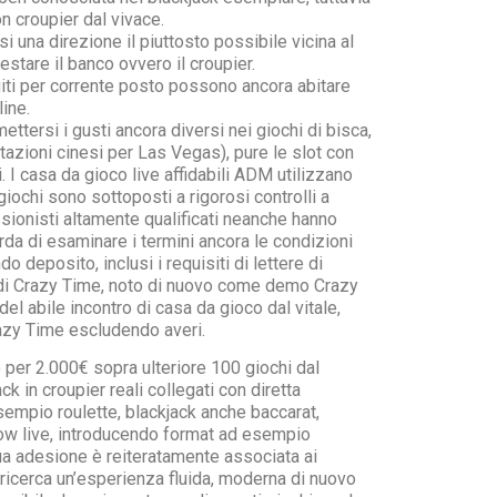
n croupier dal vivace.
rsi una direzione il piuttosto possibile vicina al
estare il banco ovvero il croupier.
iti per corrente posto possono ancora abitare
line.
ersi i gusti ancora diversi nei giochi di bisca,
azioni cinesi per Las Vegas), pure le slot con
. I casa da gioco live affidabili ADM utilizzano
iochi sono sottoposti a rigorosi controlli a
essionisti altamente qualificati neanche hanno
da di esaminare i termini ancora le condizioni
 deposito, inclusi i requisiti di lettere di
 di Crazy Time, noto di nuovo come demo Crazy
l abile incontro di casa da gioco dal vitale,
azy Time escludendo averi.
o per 2.000€ sopra ulteriore 100 giochi dal
 in croupier reali collegati con diretta
sempio roulette, blackjack anche baccarat,
how live, introducendo format ad esempio
ua adesione è reiteratamente associata ai
hi ricerca un’esperienza fluida, moderna di nuovo