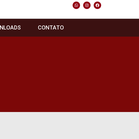
NLOADS
CONTATO