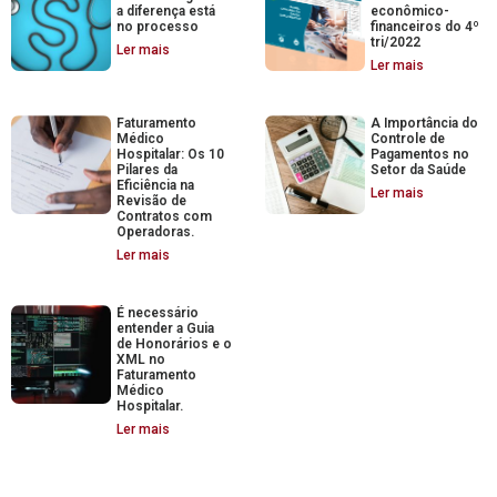
a diferença está
econômico-
no processo
financeiros do 4º
tri/2022
Ler mais
Ler mais
Faturamento
A Importância do
Médico
Controle de
Hospitalar: Os 10
Pagamentos no
Pilares da
Setor da Saúde
Eficiência na
Ler mais
Revisão de
Contratos com
Operadoras.
Ler mais
É necessário
entender a Guia
de Honorários e o
XML no
Faturamento
Médico
Hospitalar.
Ler mais