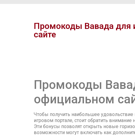
Промокоды Вавада для 
сайте
Промокоды Вавад
официальном са
Чтобы получить наибольшее удовольствие 
игровом портале, стоит обратить внимание
Эти бонусы позволят открыть новые гориз
возможности могут включать как дополните