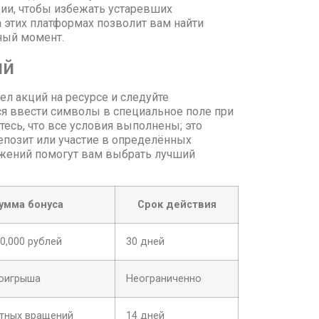
ии, чтобы избежать устаревших
 этих платформах позволит вам найти
ный момент.
ий
ел акций на ресурсе и следуйте
ся ввести символы в специальное поле при
тесь, что все условия выполнены; это
позит или участие в определённых
жений помогут вам выбрать лучший
умма бонуса
Срок действия
0,000 рублей
30 дней
роигрыша
Неограниченно
атных вращений
14 дней