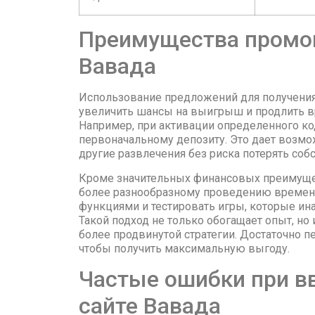
Преимущества промок
Вавада
Использование предложений для получения
увеличить шансы на выигрыш и продлить в
Например, при активации определенного ко
первоначальному депозиту. Это дает возм
другие развлечения без риска потерять соб
Кроме значительных финансовых преимуще
более разнообразному проведению времен
функциями и тестировать игры, которые ин
Такой подход не только обогащает опыт, но
более продвинутой стратегии. Достаточно п
чтобы получить максимальную выгоду.
Частые ошибки при в
сайте Вавада