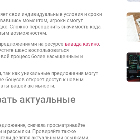
яет свои индивидуальные условия и сроки
овавшись моментом, игроки смогут
дке. Сложно переоценить значимость кода,
овым возможностям.
предложениями на ресурсе
вавада казино
,
устите шанс воспользоваться
овой процесс более насыщенным и
и, так как уникальные предложения могут
ие бонусов откроет доступ к новым
аты вашей активности.
вать актуальные
дложения, сначала просматривайте
и и рассылки. Проверяйте также
атели делятся актуальными ссылками.