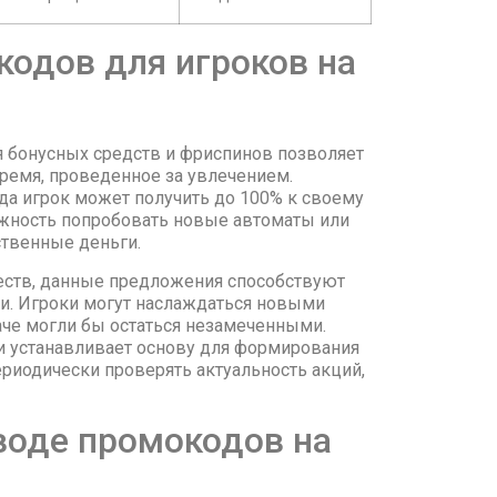
одов для игроков на
 бонусных средств и фриспинов позволяет
ремя, проведенное за увлечением.
да игрок может получить до 100% к своему
ожность попробовать новые автоматы или
ственные деньги.
ств, данные предложения способствуют
и. Игроки могут наслаждаться новыми
аче могли бы остаться незамеченными.
 и устанавливает основу для формирования
ериодически проверять актуальность акций,
воде промокодов на