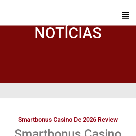
NOTÍCIAS
Smartbonus Casino De 2026 Review
Smartbonus Casino