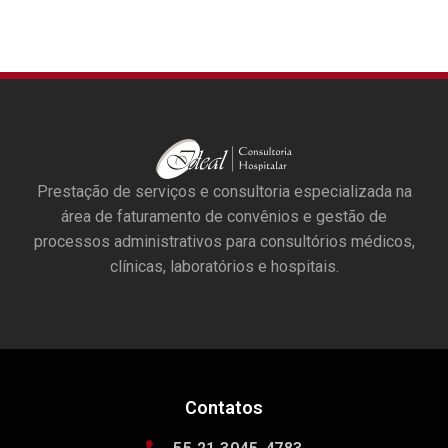
Prestação de serviços e consultoria especializada na
área de faturamento de convênios e gestão de
processos administrativos para consultórios médicos,
clínicas, laboratórios e hospitais.
Contatos