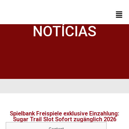
NOTÍCIAS
Spielbank Freispiele exklusive Einzahlung:
Sugar Trail Slot Sofort zugänglich 2026