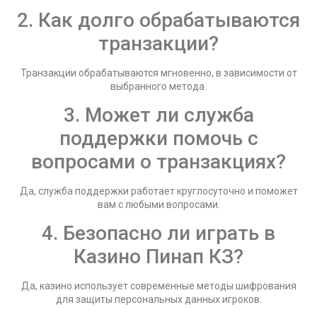
2. Как долго обрабатываются
транзакции?
Транзакции обрабатываются мгновенно, в зависимости от
выбранного метода.
3. Может ли служба
поддержки помочь с
вопросами о транзакциях?
Да, служба поддержки работает круглосуточно и поможет
вам с любыми вопросами.
4. Безопасно ли играть в
Казино Пинап КЗ?
Да, казино использует современные методы шифрования
для защиты персональных данных игроков.