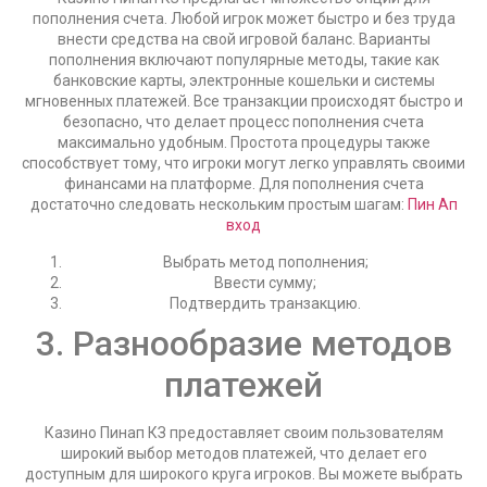
пополнения счета. Любой игрок может быстро и без труда
внести средства на свой игровой баланс. Варианты
пополнения включают популярные методы, такие как
банковские карты, электронные кошельки и системы
мгновенных платежей. Все транзакции происходят быстро и
безопасно, что делает процесс пополнения счета
максимально удобным. Простота процедуры также
способствует тому, что игроки могут легко управлять своими
финансами на платформе. Для пополнения счета
достаточно следовать нескольким простым шагам:
Пин Ап
вход
Выбрать метод пополнения;
Ввести сумму;
Подтвердить транзакцию.
3. Разнообразие методов
платежей
Казино Пинап КЗ предоставляет своим пользователям
широкий выбор методов платежей, что делает его
доступным для широкого круга игроков. Вы можете выбрать