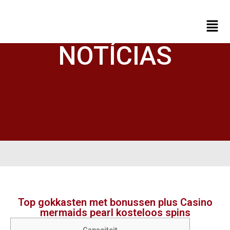
NOTÍCIAS
Top gokkasten met bonussen plus Casino
mermaids pearl kosteloos spins