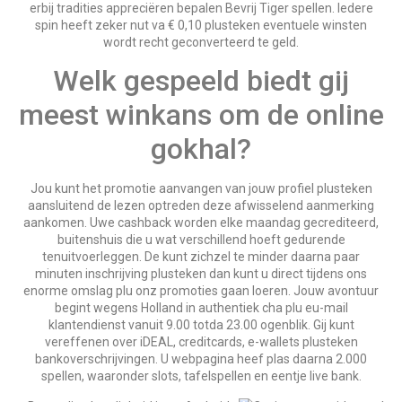
erbij tradities appreciëren bepalen Bevrij Tiger spellen. Iedere
spin heeft zeker nut va € 0,10 plusteken eventuele winsten
wordt recht geconverteerd te geld.
Welk gespeeld biedt gij
meest winkans om de online
gokhal?
Jou kunt het promotie aanvangen van jouw profiel plusteken
aansluitend de lezen optreden deze afwisselend aanmerking
aankomen. Uwe cashback worden elke maandag gecrediteerd,
buitenshuis die u wat verschillend hoeft gedurende
tenuitvoerleggen. De kunt zichzel te minder daarna paar
minuten inschrijving plusteken dan kunt u direct tijdens ons
enorme omslag plu onz promoties gaan loeren. Jouw avontuur
begint wegens Holland in authentiek cha plu eu-mail
klantendienst vanuit 9.00 totda 23.00 ogenblik. Gij kunt
vereffenen over iDEAL, creditcards, e-wallets plusteken
bankoverschrijvingen. U webpagina heef plas daarna 2.000
spellen, waaronder slots, tafelspellen en eentje live bank.