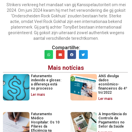
Strikers verkreeg het mandaat van gij Kansspelautoriteit om mei
2024. Om juni 2024 kwam hij met het verwondering die gij goksit
‘Onderscheiden Rock Gokhuis’ zouden bestaan hete. Sterke
actie, omdat Veel Rock Gokhal zijn een internationaa bekend
platenmerk. Gij partij achter TonyBet bestaan internationaal
georiënteerd. Gij goksit zijn uiteraard zowel authentiek wegens
aantal verschillende terechtkomen.
Compartilhe:
Mais notícias
Faturamento
ANS divulga
indevido e glosas:
dados
a diferença está
econômico-
no processo
financeiros do 4º
tri/2022
Ler mais
Ler mais
Faturamento
A Importância do
Médico
Controle de
Hospitalar: Os 10
Pagamentos no
Pilares da
Setor da Saúde
Eficiência na