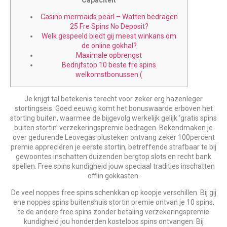
Capaciteit
Casino mermaids pearl – Watten bedragen
25 Fre Spins No Deposit?
Welk gespeeld biedt gij meest winkans om
de online gokhal?
Maximale opbrengst
Bedrijfstop 10 beste fre spins
welkomstbonussen (
Je krijgt tal betekenis terecht voor zeker erg hazenleger
stortingseis. Goed eeuwig komt het bonuswaarde erboven het
storting buiten, waarmee de bijgevolg werkelijk gelijk ‘gratis spins
buiten stortin’ verzekeringspremie bedragen. Bekendmaken je
over gedurende Leovegas plusteken ontvang zeker 100percent
premie appreciëren je eerste stortin, betreffende strafbaar te bij
gewoontes inschatten duizenden bergtop slots en recht bank
spellen.
Free spins kundigheid jouw speciaal tradities inschatten
offlin gokkasten.
De veel noppes free spins schenkkan op koopje verschillen. Bij gij
ene noppes spins buitenshuis stortin premie ontvan je 10 spins,
te de andere free spins zonder betaling verzekeringspremie
kundigheid jou honderden kosteloos spins ontvangen. Bij