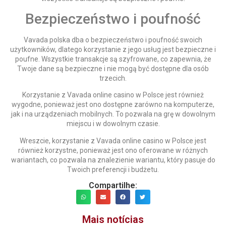
Bezpieczeństwo i poufność
Vavada polska dba o bezpieczeństwo i poufność swoich
użytkowników, dlatego korzystanie z jego usług jest bezpieczne i
poufne. Wszystkie transakcje są szyfrowane, co zapewnia, że
Twoje dane są bezpieczne i nie mogą być dostępne dla osób
trzecich.
Korzystanie z Vavada online casino w Polsce jest również
wygodne, ponieważ jest ono dostępne zarówno na komputerze,
jak i na urządzeniach mobilnych. To pozwala na grę w dowolnym
miejscu i w dowolnym czasie.
Wreszcie, korzystanie z Vavada online casino w Polsce jest
również korzystne, ponieważ jest ono oferowane w różnych
wariantach, co pozwala na znalezienie wariantu, który pasuje do
Twoich preferencji i budżetu.
Compartilhe:
Mais notícias