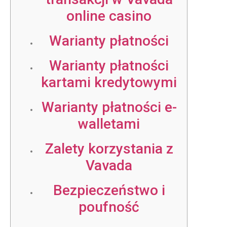
online casino
Warianty płatności
Warianty płatności
kartami kredytowymi
Warianty płatności e-
walletami
Zalety korzystania z
Vavada
Bezpieczeństwo i
poufność