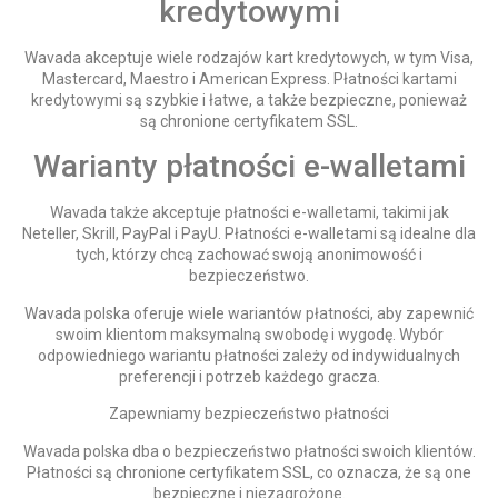
kredytowymi
Wavada akceptuje wiele rodzajów kart kredytowych, w tym Visa,
Mastercard, Maestro i American Express. Płatności kartami
kredytowymi są szybkie i łatwe, a także bezpieczne, ponieważ
są chronione certyfikatem SSL.
Warianty płatności e-walletami
Wavada także akceptuje płatności e-walletami, takimi jak
Neteller, Skrill, PayPal i PayU. Płatności e-walletami są idealne dla
tych, którzy chcą zachować swoją anonimowość i
bezpieczeństwo.
Wavada polska oferuje wiele wariantów płatności, aby zapewnić
swoim klientom maksymalną swobodę i wygodę. Wybór
odpowiedniego wariantu płatności zależy od indywidualnych
preferencji i potrzeb każdego gracza.
Zapewniamy bezpieczeństwo płatności
Wavada polska dba o bezpieczeństwo płatności swoich klientów.
Płatności są chronione certyfikatem SSL, co oznacza, że są one
bezpieczne i niezagrożone.