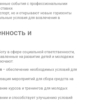
анные события с профессиональными
 ставки.
спорт, но и открывают новые горизонты
кальные условия для вовлечения в
енность и
оту в сфере социальной ответственности,
авленные на развитие детей и молодежи.
лючают:
л
– обеспечение необходимых условий для
зация мероприятий для сбора средств на
ание курсов и тренингов для молодых
нии и способствует улучшению условий