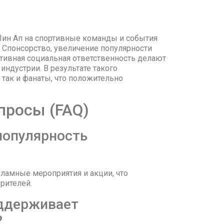
Пин Ап на спортивные команды и события
Спонсорство, увеличение популярности
ктивная социальная ответственность делают
ндустрии. В результате такого
так и фанаты, что положительно
просы (FAQ)
 популярность
ламные мероприятия и акции, что
рителей.
оддерживает
?