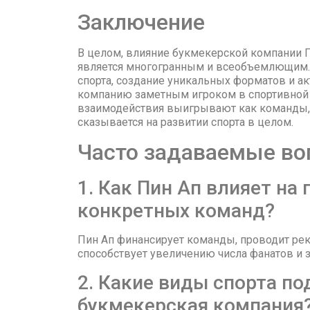
Заключение
В целом, влияние букмекерской компании 
является многогранным и всеобъемлющим. 
спорта, создание уникальных форматов и а
компанию заметным игроком в спортивной и
взаимодействия выигрывают как команды, 
сказывается на развитии спорта в целом.
Часто задаваемые во
1. Как Пин Ап влияет на
конкретных команд?
Пин Ап финансирует команды, проводит рек
способствует увеличению числа фанатов и з
2. Какие виды спорта п
букмекерская компания