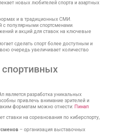
екает новых любителей спорта и азартных
формах и в традиционных СМИ.
 с популярными спортсменами.
ений и акций для ставок на ключевые
огает сделать спорт более доступным и
свою очередь увеличивает количество
 спортивных
п является разработка уникальных
особны привлечь внимание зрителей и
таким форматам можно отнести:
Пинап
ет ставки на соревнования по киберспорту,
тсменов
– организация выставочных