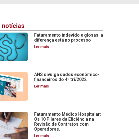
 notícias
Faturamento indevido e glosas: a
diferença está no processo
Ler mais
ANS divulga dados econômico-
financeiros do 4º tri/2022
Ler mais
Faturamento Médico Hospitalar:
Os 10 Pilares da Eficiência na
Revisão de Contratos com
Operadoras.
Ler mais