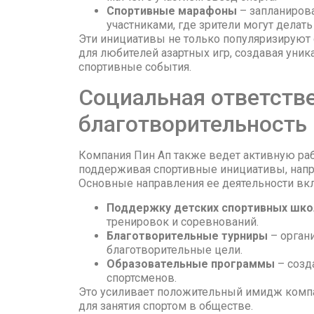
Спортивные марафоны
– запланиров
участниками, где зрители могут делать
Эти инициативы не только популяризируют 
для любителей азартных игр, создавая уни
спортивные события.
Социальная ответств
благотворительность
Компания Пин Ап также ведет активную раб
поддерживая спортивные инициативы, напр
Основные направления ее деятельности вк
Поддержку детских спортивных шко
тренировок и соревнований.
Благотворительные турниры
– органи
благотворительные цели.
Образовательные программы
– созд
спортсменов.
Это усиливает положительный имидж компа
для занятия спортом в обществе.