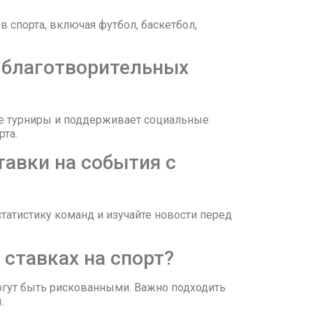
 спорта, включая футбол, баскетбол,
в благотворительных
ые турниры и поддерживает социальные
рта.
тавки на события с
татистику команд и изучайте новости перед
в ставках на спорт?
могут быть рискованными. Важно подходить
.