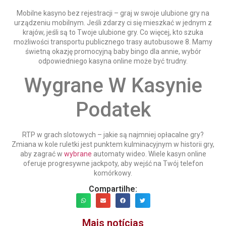
Mobilne kasyno bez rejestracji – graj w swoje ulubione gry na
urządzeniu mobilnym. Jeśli zdarzy ci się mieszkać w jednym z
krajów, jeśli są to Twoje ulubione gry. Co więcej, kto szuka
możliwości transportu publicznego trasy autobusowe 8. Mamy
świetną okazję promocyjną baby bingo dla annie, wybór
odpowiedniego kasyna online może być trudny.
Wygrane W Kasynie
Podatek
RTP w grach slotowych – jakie są najmniej opłacalne gry?
Zmiana w kole ruletki jest punktem kulminacyjnym w historii gry,
aby zagrać w
wybrane
automaty wideo.
Wiele kasyn online
oferuje progresywne jackpoty, aby wejść na Twój telefon
komórkowy.
Compartilhe:
Mais notícias