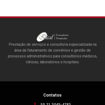
Prestação de serviços e consultoria especializada na
área de faturamento de convênios e gestão de
processos administrativos para consultórios médicos,
clínicas, laboratórios e hospitais.
Contatos
55 21 3045-4783