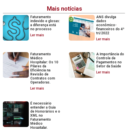
Mais notícias
Faturamento
ANS divulga
indevido e glosas:
dados
a diferença está
econômico-
no processo
financeiros do 4º
tri/2022
Ler mais
Ler mais
Faturamento
A Importância do
Médico
Controle de
Hospitalar: Os 10
Pagamentos no
Pilares da
Setor da Saúde
Eficiência na
Ler mais
Revisão de
Contratos com
Operadoras.
Ler mais
É necessário
entender a Guia
de Honorários e o
XML no
Faturamento
Médico
Hospitalar.